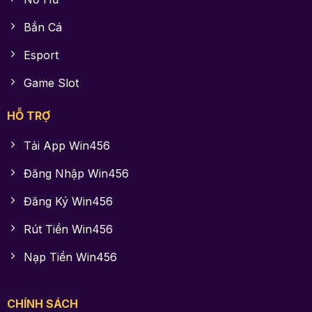
Bắn Cá
Esport
Game Slot
HỖ TRỢ
Tải App Win456
Đăng Nhập Win456
Đăng Ký Win456
Rút Tiền Win456
Nạp Tiền Win456
CHÍNH SÁCH