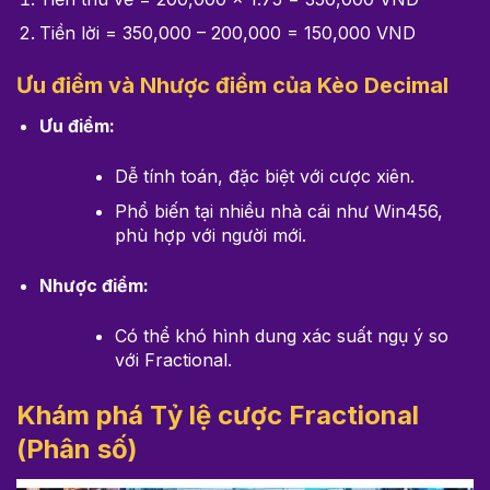
Tiền lời = 350,000 – 200,000 = 150,000 VND
Ưu điểm và Nhược điểm của Kèo Decimal
Ưu điểm:
Dễ tính toán, đặc biệt với cược xiên.
Phổ biến tại nhiều nhà cái như Win456,
phù hợp với người mới.
Nhược điểm:
Có thể khó hình dung xác suất ngụ ý so
với Fractional.
Khám phá Tỷ lệ cược Fractional
(Phân số)