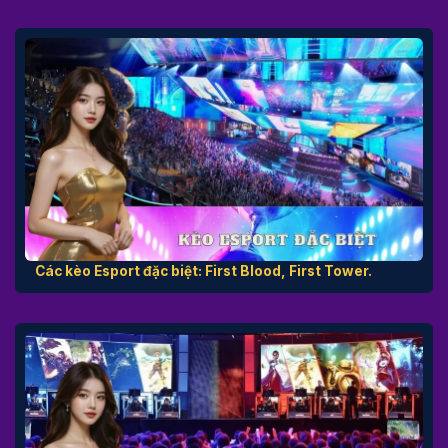
Các kèo Esport đặc biệt: First Blood, First Tower.