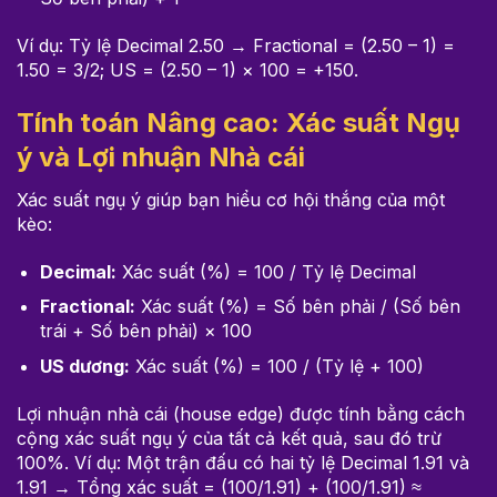
Ví dụ: Tỷ lệ Decimal 2.50 → Fractional = (2.50 – 1) =
1.50 = 3/2; US = (2.50 – 1) × 100 = +150.
Tính toán Nâng cao: Xác suất Ngụ
ý và Lợi nhuận Nhà cái
Xác suất ngụ ý giúp bạn hiểu cơ hội thắng của một
kèo:
Decimal:
Xác suất (%) = 100 / Tỷ lệ Decimal
Fractional:
Xác suất (%) = Số bên phải / (Số bên
trái + Số bên phải) × 100
US dương:
Xác suất (%) = 100 / (Tỷ lệ + 100)
Lợi nhuận nhà cái (house edge) được tính bằng cách
cộng xác suất ngụ ý của tất cả kết quả, sau đó trừ
100%. Ví dụ: Một trận đấu có hai tỷ lệ Decimal 1.91 và
1.91 → Tổng xác suất = (100/1.91) + (100/1.91) ≈