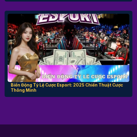
Biến Động Tỷ Lệ Cược Esport: 2025 Chiến Thuật Cược
Thông Minh