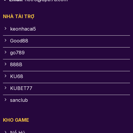
NHÀ TÀI TRỢ
keonhacai5
Good88
go789
888B
KU68
KUBET77
sanclub
KHO GAME
Nổ Hũ