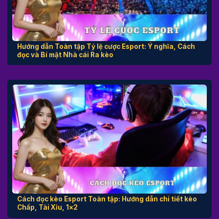
Hướng dẫn Toàn tập Tỷ lệ cược Esport: Ý nghĩa, Cách
đọc và Bí mật Nhà cái Ra kèo
Cách đọc kèo Esport Toàn tập: Hướng dẫn chi tiết kèo
Chấp, Tài Xỉu, 1×2