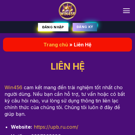
Chuyển
đến
nội
dung
ĐĂNG KÝ
ĐĂNG NHẬP
Trang chủ
»
Liên Hệ
LIÊN HỆ
Win456
cam kết mang đến trải nghiệm tốt nhất cho
người dùng. Nếu bạn cần hỗ trợ, tư vấn hoặc có bất
kỳ câu hỏi nào, vui lòng sử dụng thông tin liên lạc
chính thức của chúng tôi. Chúng tôi luôn ở đây để
giúp bạn.
Website:
https://upb.ru.com/