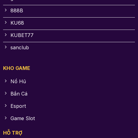
888B
KU68
KUBET77
sanclub
KHO GAME
Nổ Hũ
Bắn Cá
Esport
Game Slot
HỖ TRỢ