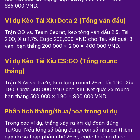
585,000 VND.
Ví dụ Kèo Tài Xỉu Dota 2 (Tổng ván đấu)
Trận OG vs. Team Secret, kèo tổng ván đấu 2.5, Tài
2.00, Xỉu 1.75. Cược 200,000 VND cho Tài. Kết quả: 3
ván, bạn thắng 200,000 × 2.00 = 400,000 VND.
Ví dụ Kèo Tài Xỉu CS:GO (Tổng round
thắng)
Trận NaVi vs. FaZe, kèo tổng round 26.5, Tài 1.90, Xỉu
1.80. Cược 500,000 VND cho Xỉu. Kết quả: 25 round,
bạn thắng 500,000 × 1.80 = 900,000 VND.
Phân tích thắng/thua/hòa trong ví dụ
Trong các ví dụ, thắng xảy ra khi dự đoán đúng
Tài/Xỉu. Nếu tổng số bằng đúng con số nhà cái (hiếm
gặp do số thập phân như 26.5), cược thường được