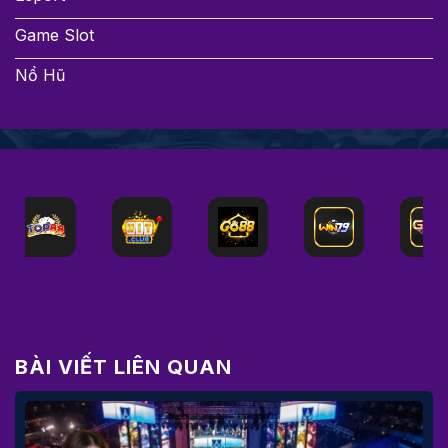
Game Slot
Nổ Hũ
BÀI VIẾT LIÊN QUAN