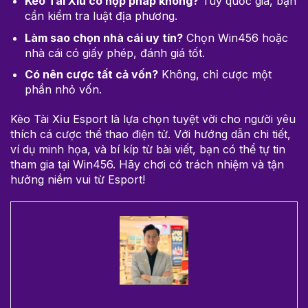
Kèo Tài Xỉu có hợp pháp không?
Tùy quốc gia, bạn
cần kiểm tra luật địa phương.
Làm sao chọn nhà cái uy tín?
Chọn Win456 hoặc
nhà cái có giấy phép, đánh giá tốt.
Có nên cược tất cả vốn?
Không, chỉ cược một
phần nhỏ vốn.
Kèo Tài Xỉu Esport là lựa chọn tuyệt vời cho người yêu
thích cá cược thể thao điện tử. Với hướng dẫn chi tiết,
ví dụ minh họa, và bí kíp từ bài viết, bạn có thể tự tin
tham gia tại Win456. Hãy chơi có trách nhiệm và tận
hưởng niềm vui từ Esport!