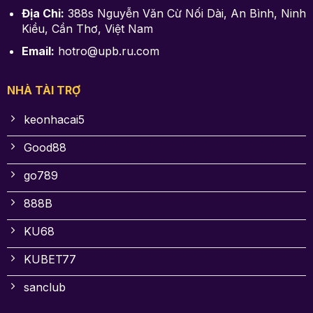
Địa Chỉ:
388s Nguyễn Văn Cừ Nối Dài, An Bình, Ninh
Kiều, Cần Thơ, Việt Nam
Email:
hotro@upb.ru.com
NHÀ TÀI TRỢ
keonhacai5
Good88
go789
888B
KU68
KUBET77
sanclub