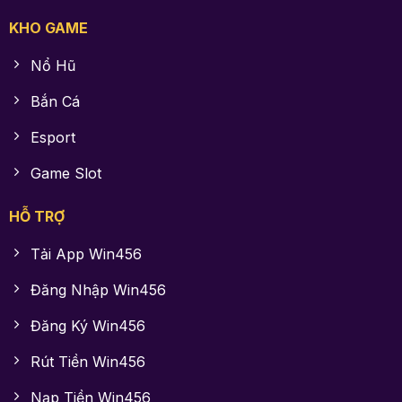
KHO GAME
Nổ Hũ
Bắn Cá
Esport
Game Slot
HỖ TRỢ
Tải App Win456
Đăng Nhập Win456
Đăng Ký Win456
Rút Tiền Win456
Nạp Tiền Win456