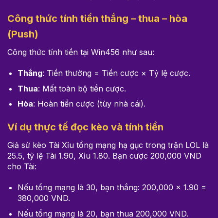
Công thức tính tiền thắng – thua – hòa
(Push)
Công thức tính tiền tại Win456 như sau:
Thắng
: Tiền thưởng = Tiền cược × Tỷ lệ cược.
Thua
: Mất toàn bộ tiền cược.
Hòa
: Hoàn tiền cược (tùy nhà cái).
Ví dụ thực tế đọc kèo và tính tiền
Giả sử kèo Tài Xỉu tổng mạng hạ gục trong trận LOL là
25.5, tỷ lệ Tài 1.90, Xỉu 1.80. Bạn cược 200,000 VND
cho Tài:
Nếu tổng mạng là 30, bạn thắng: 200,000 × 1.90 =
380,000 VND.
Nếu tổng mạng là 20, bạn thua 200,000 VND.