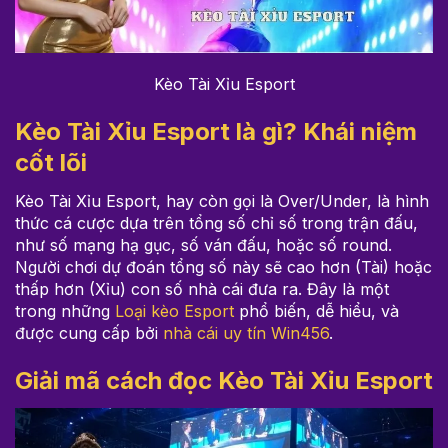
Kèo Tài Xỉu Esport
Kèo Tài Xỉu Esport là gì? Khái niệm
cốt lõi
Kèo Tài Xỉu Esport, hay còn gọi là Over/Under, là hình
thức cá cược dựa trên tổng số chỉ số trong trận đấu,
như số mạng hạ gục, số ván đấu, hoặc số round.
Người chơi dự đoán tổng số này sẽ cao hơn (Tài) hoặc
thấp hơn (Xỉu) con số nhà cái đưa ra. Đây là một
trong những
Loại kèo Esport
phổ biến, dễ hiểu, và
được cung cấp bởi
nhà cái uy tín Win456
.
Giải mã cách đọc Kèo Tài Xỉu Esport