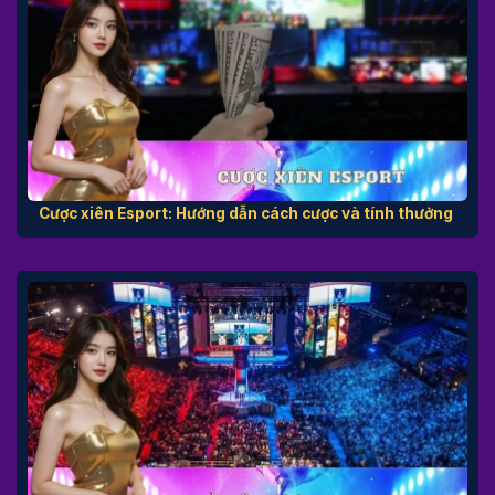
Cược xiên Esport: Hướng dẫn cách cược và tính thưởng