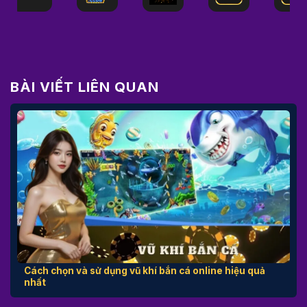
BÀI VIẾT LIÊN QUAN
Cách chọn và sử dụng vũ khí bắn cá online hiệu quả
nhất