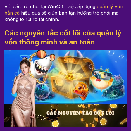
Với các trò chơi tại Win456, việc áp dụng
quản lý vốn
bắn cá
hiệu quả sẽ giúp bạn tận hưởng trò chơi mà
không lo rủi ro tài chính.
Các nguyên tắc cốt lõi của quản lý
vốn thông minh và an toàn