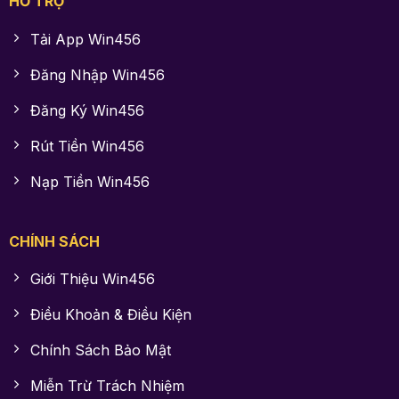
HỖ TRỢ
Tải App Win456
Đăng Nhập Win456
Đăng Ký Win456
Rút Tiền Win456
Nạp Tiền Win456
CHÍNH SÁCH
Giới Thiệu Win456
Điều Khoản & Điều Kiện
Chính Sách Bảo Mật
Miễn Trừ Trách Nhiệm