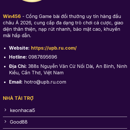
Win456
- Cổng Game bài đổi thưởng uy tín hàng đầu
châu Á 2026, cung cấp đa dạng trò chơi cá cược, giao
diện thân thiện, nạp rút nhanh, bảo mật cao, khuyến
mãi hấp dẫn.
Website:
https://upb.ru.com/
Hotline:
0987895696
Địa Chỉ:
388s Nguyễn Văn Cừ Nối Dài, An Bình, Ninh
Kiều, Cần Thơ, Việt Nam
Email:
hotro@upb.ru.com
NHÀ TÀI TRỢ
keonhacai5
Good88