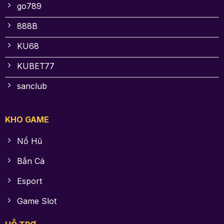
go789
888B
KU68
KUBET77
sanclub
KHO GAME
Nổ Hũ
Bắn Cá
Esport
Game Slot