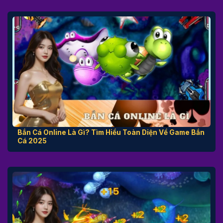
Bắn Cá Online Là Gì? Tìm Hiểu Toàn Diện Về Game Bắn
Cá 2025