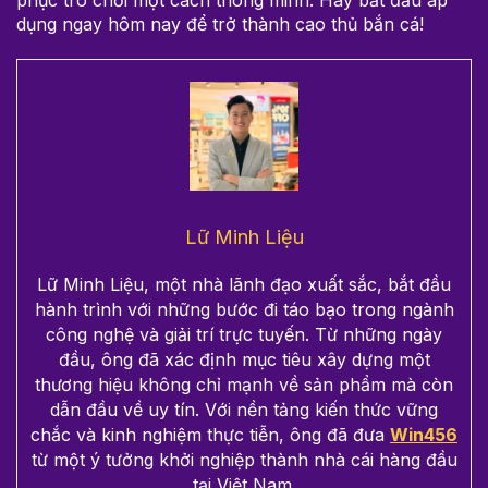
dụng ngay hôm nay để trở thành cao thủ bắn cá!
Lữ Minh Liệu
Lữ Minh Liệu, một nhà lãnh đạo xuất sắc, bắt đầu
hành trình với những bước đi táo bạo trong ngành
công nghệ và giải trí trực tuyến. Từ những ngày
đầu, ông đã xác định mục tiêu xây dựng một
thương hiệu không chỉ mạnh về sản phẩm mà còn
dẫn đầu về uy tín. Với nền tảng kiến thức vững
chắc và kinh nghiệm thực tiễn, ông đã đưa
Win456
từ một ý tưởng khởi nghiệp thành nhà cái hàng đầu
tại Việt Nam.