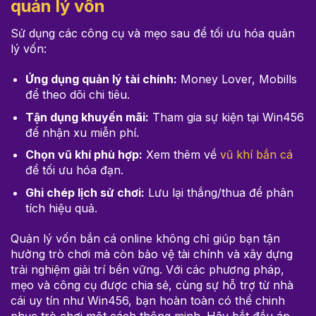
quản lý vốn
Sử dụng các công cụ và mẹo sau để tối ưu hóa quản
lý vốn:
Ứng dụng quản lý tài chính:
Money Lover, Mobills
để theo dõi chi tiêu.
Tận dụng khuyến mãi:
Tham gia sự kiện tại Win456
để nhận xu miễn phí.
Chọn vũ khí phù hợp:
Xem thêm về
vũ khí bắn cá
để tối ưu hóa đạn.
Ghi chép lịch sử chơi:
Lưu lại thắng/thua để phân
tích hiệu quả.
Quản lý vốn bắn cá online không chỉ giúp bạn tận
hưởng trò chơi mà còn bảo vệ tài chính và xây dựng
trải nghiệm giải trí bền vững. Với các phương pháp,
mẹo và công cụ được chia sẻ, cùng sự hỗ trợ từ nhà
cái uy tín như Win456, bạn hoàn toàn có thể chinh
phục trò chơi một cách thông minh. Hãy bắt đầu áp