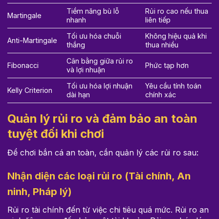
Tiềm năng bù lỗ
Rủi ro cao nếu thua
Martingale
nhanh
liên tiếp
Tối ưu hóa chuỗi
Không hiệu quả khi
Anti-Martingale
thắng
thua nhiều
Cân bằng giữa rủi ro
Fibonacci
Phức tạp hơn
và lợi nhuận
Tối ưu hóa lợi nhuận
Yêu cầu tính toán
Kelly Criterion
dài hạn
chính xác
Quản lý rủi ro và đảm bảo an toàn
tuyệt đối khi chơi
Để chơi bắn cá an toàn, cần quản lý các rủi ro sau:
Nhận diện các loại rủi ro (Tài chính, An
ninh, Pháp lý)
Rủi ro tài chính đến từ việc chi tiêu quá mức. Rủi ro an