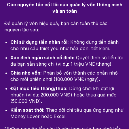
Các nguyên tắc cốt lõi của quản lý vốn thông minh
và an toàn
Để quản lý vốn hiệu quả, bạn cần tuân thủ các
nguyên tắc sau:
Chỉ sử dụng tiền nhàn rỗi:
Không dùng tiền dành
cho nhu cầu thiết yếu như hóa đơn, tiết kiệm.
Xác định ngân sách cố định:
Quyết định số tiền tối
đa bạn sẵn sàng chi (ví dụ: 1 triệu VNĐ/tháng).
Chia nhỏ vốn:
Phân bổ vốn thành các phần nhỏ
cho mỗi phiên chơi (100.000 VNĐ/ngày).
Đặt mục tiêu thắng/thua:
Dừng chơi khi đạt lợi
nhuận (ví dụ: 200.000 VNĐ) hoặc thua quá mức
(50.000 VNĐ).
Kiểm soát thời
: Theo dõi chi tiêu qua ứng dụng như
Money Lover hoặc Excel.
Những nguyên tắc này là nền tảng giúp bạn chơi bắn