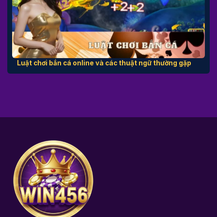
Luật chơi bắn cá online và các thuật ngữ thường gặp