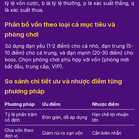
tỷ lệ vốn cược, b là tỷ lệ thưởng, p là xác suất thắng, q
là xác suất thua.
Phân bổ vốn theo loại cá mục tiêu và
phòng chơi
Sử dụng đạn yếu (1-2 điểm) cho cá nhỏ, đạn trung (5-
10 điểm) cho cá trung, và đạn mạnh (20-30 điểm) cho
boss. Chọn phòng chơi phù hợp với vốn (phòng mới
bắt đầu, trung cấp, VIP).
So sánh chi tiết ưu và nhược điểm từng
phương pháp
Phương pháp
Ưu điểm
Nhược điểm
Tỷ lệ phần trăm
Hạn chế lợi nhuận
Đơn giản, dễ áp dụng
cố định
lớn
Chia vốn theo
Giảm rủi ro cạn vốn
Cần kiên nhẫn
đơn vị