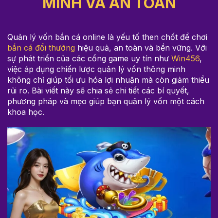
MINH VÀ AN TOÀN
Quản lý vốn bắn cá online là yếu tố then chốt để chơi
bắn cá đổi thưởng
hiệu quả, an toàn và bền vững. Với
sự phát triển của các cổng game uy tín như
Win456
,
việc áp dụng chiến lược quản lý vốn thông minh
không chỉ giúp tối ưu hóa lợi nhuận mà còn giảm thiểu
rủi ro. Bài viết này sẽ chia sẻ chi tiết các bí quyết,
phương pháp và mẹo giúp bạn quản lý vốn một cách
khoa học.