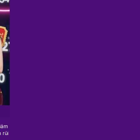
giảm
 rủi