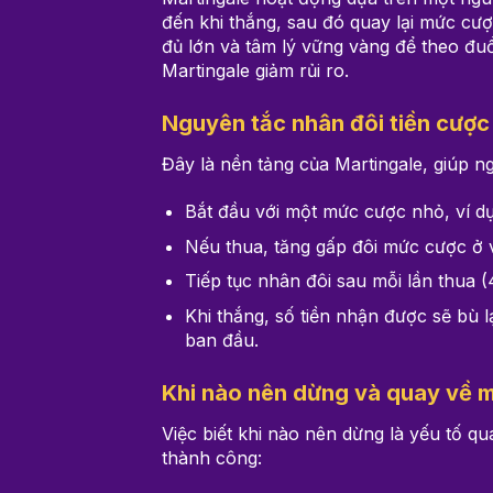
đến khi thắng, sau đó quay lại mức cư
đủ lớn và tâm lý vững vàng để theo đuổi
Martingale giảm rủi ro.
Nguyên tắc nhân đôi tiền cược 
Đây là nền tảng của Martingale, giúp n
Bắt đầu với một mức cược nhỏ, ví d
Nếu thua, tăng gấp đôi mức cược ở 
Tiếp tục nhân đôi sau mỗi lần thua 
Khi thắng, số tiền nhận được sẽ bù 
ban đầu.
Khi nào nên dừng và quay về 
Việc biết khi nào nên dừng là yếu tố qu
thành công: