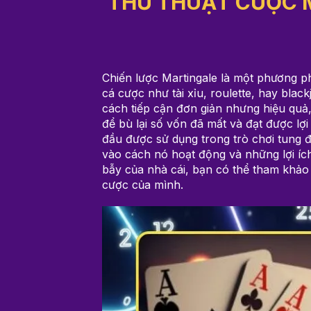
THỦ THUẬT CƯỢC M
Chiến lược Martingale là một phương ph
cá cược như tài xỉu, roulette, hay black
cách tiếp cận đơn giản nhưng hiệu quả,
để bù lại số vốn đã mất và đạt được lợ
đầu được sử dụng trong trò chơi tung đ
vào cách nó hoạt động và những lợi íc
bẫy của nhà cái, bạn có thể tham khả
cược của mình.