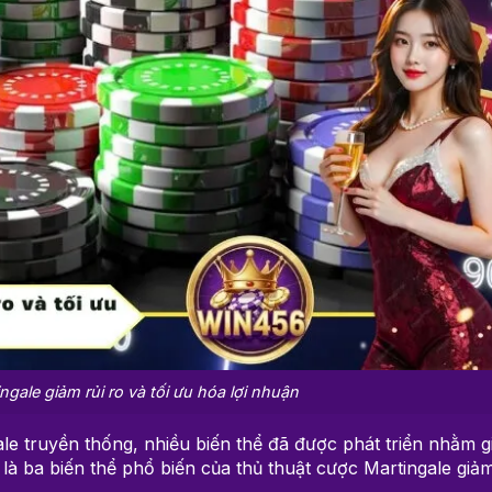
ngale giảm rủi ro và tối ưu hóa lợi nhuận
e truyền thống, nhiều biến thể đã được phát triển nhằm 
y là ba biến thể phổ biến của thủ thuật cược Martingale giảm