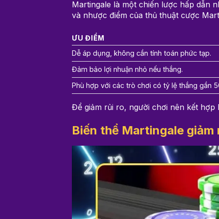
Martingale là một chiến lược hấp dẫn 
và nhược điểm của thủ thuật cược Marti
ƯU ĐIỂM
Dễ áp dụng, không cần tính toán phức tạp.
Đảm bảo lợi nhuận nhỏ nếu thắng.
Phù hợp với các trò chơi có tỷ lệ thắng gần 
Để giảm rủi ro, người chơi nên kết hợp
Biến thể Martingale giảm r