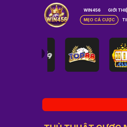
Chuyển
đến
WIN456
GIỚI THI
nội
MẸO CÁ CƯỢC
T
dung