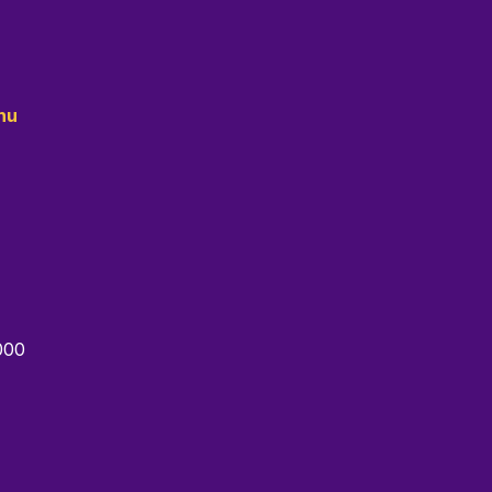
hu
000