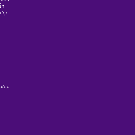
ốn
cược
cược