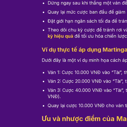
Dừng ngay sau khi thắng một ván để
Quay lại mức cược ban đầu để giảm á
Đặt giới hạn ngân sách tối đa để trá
Theo dõi chu kỳ cược để tránh rơi v
kỳ hiệu quả
để tối ưu hóa chiến lược
Ví dụ thực tế áp dụng Martinga
Dưới đây là một ví dụ minh họa cách áp 
Ván 1: Cược 10.000 VNĐ vào “Tài”, t
Ván 2: Cược 20.000 VNĐ vào “Tài”, 
Ván 3: Cược 40.000 VNĐ vào “Tài”, 
VNĐ).
Quay lại cược 10.000 VNĐ cho ván ti
Ưu và nhược điểm của Ma