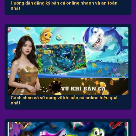
Hướng dẫn đăng ký bắn cá online nhanh và an toàn
nhất
Cách chọn và sử dụng vũ khí bắn cá online hiệu quả
nhất