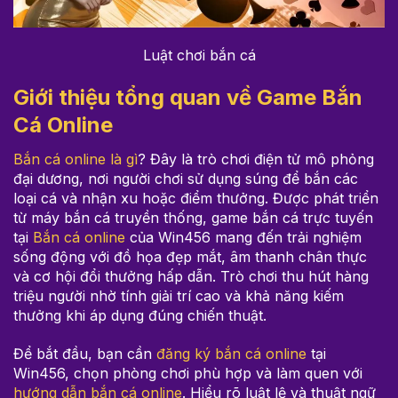
Luật chơi bắn cá
Giới thiệu tổng quan về Game Bắn
Cá Online
Bắn cá online là gì
? Đây là trò chơi điện tử mô phỏng
đại dương, nơi người chơi sử dụng súng để bắn các
loại cá và nhận xu hoặc điểm thưởng. Được phát triển
từ máy bắn cá truyền thống, game bắn cá trực tuyến
tại
Bắn cá online
của Win456 mang đến trải nghiệm
sống động với đồ họa đẹp mắt, âm thanh chân thực
và cơ hội đổi thưởng hấp dẫn. Trò chơi thu hút hàng
triệu người nhờ tính giải trí cao và khả năng kiếm
thưởng khi áp dụng đúng chiến thuật.
Để bắt đầu, bạn cần
đăng ký bắn cá online
tại
Win456, chọn phòng chơi phù hợp và làm quen với
hướng dẫn bắn cá online
. Hiểu rõ luật lệ và thuật ngữ