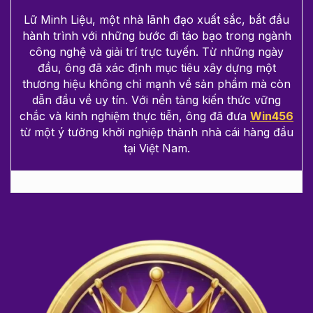
Lữ Minh Liệu, một nhà lãnh đạo xuất sắc, bắt đầu
hành trình với những bước đi táo bạo trong ngành
công nghệ và giải trí trực tuyến. Từ những ngày
đầu, ông đã xác định mục tiêu xây dựng một
thương hiệu không chỉ mạnh về sản phẩm mà còn
dẫn đầu về uy tín. Với nền tảng kiến thức vững
chắc và kinh nghiệm thực tiễn, ông đã đưa
Win456
từ một ý tưởng khởi nghiệp thành nhà cái hàng đầu
tại Việt Nam.