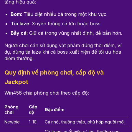
tăng hiệu quả:
Bom
: Tiêu diệt nhiều cá trong một khu vực.
Tia laze
: Xuyên thủng cá lớn hoặc boss.
Bẫy cá
: Giữ cá trong vùng nhất định, dễ bắn hơn.
Người chơi cần sử dụng vật phẩm đúng thời điểm, ví
dụ, dùng tia laze khi cá boss xuất hiện để tối ưu hóa
điểm thưởng.
Quy định về phòng chơi, cấp độ và
Jackpot
Win456 chia phòng chơi theo cấp độ:
Phòng
Cấp
Đặc điểm
chơi
độ
Newbie
1-10
Cá nhỏ, thưởng thấp, phù hợp người mới.
Cá trung, xuất hiện cá lớn, thưởng cao