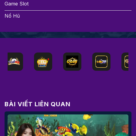
Game Slot
Nổ Hũ
BÀI VIẾT LIÊN QUAN