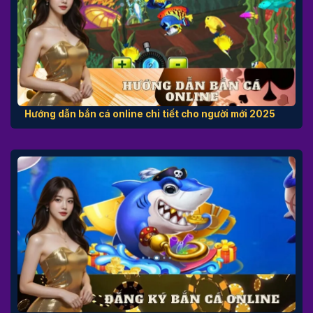
Hướng dẫn bắn cá online chi tiết cho người mới 2025