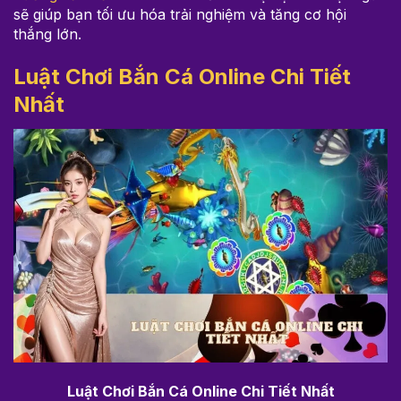
sẽ giúp bạn tối ưu hóa trải nghiệm và tăng cơ hội
thắng lớn.
Luật Chơi Bắn Cá Online Chi Tiết
Nhất
Luật Chơi Bắn Cá Online Chi Tiết Nhất