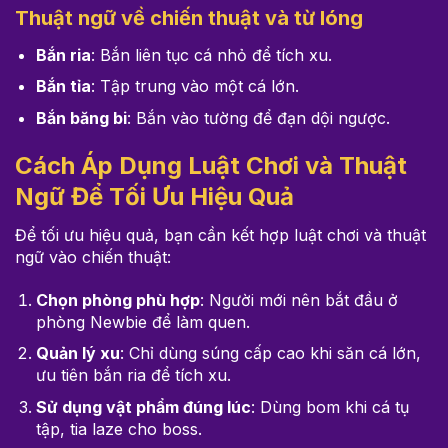
Thuật ngữ về chiến thuật và từ lóng
Bắn ria
: Bắn liên tục cá nhỏ để tích xu.
Bắn tỉa
: Tập trung vào một cá lớn.
Bắn băng bi
: Bắn vào tường để đạn dội ngược.
Cách Áp Dụng Luật Chơi và Thuật
Ngữ Để Tối Ưu Hiệu Quả
Để tối ưu hiệu quả, bạn cần kết hợp luật chơi và thuật
ngữ vào chiến thuật:
Chọn phòng phù hợp
: Người mới nên bắt đầu ở
phòng Newbie để làm quen.
Quản lý xu
: Chỉ dùng súng cấp cao khi săn cá lớn,
ưu tiên bắn ria để tích xu.
Sử dụng vật phẩm đúng lúc
: Dùng bom khi cá tụ
tập, tia laze cho boss.